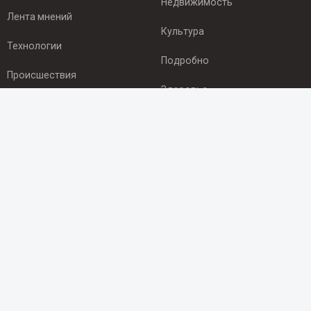
Недвижимость
Лента мнений
Культура
Технологии
Подробно
Происшествия
Здоровье
Экономика
ПОДПИСКА
Подпишись на рассылку NEWSROOM24
и будь
в курсе новостей в своём городе:
Подписаться
© 2012 - 2025 ООО "Ньюсрум" (ИА Newsroom24 (Ньюсрум24).
Учредитель — ООО "Ньюсрум"
Свидетельство о регистрации СМИ ИА № ФС 77 - 45920 от 22.07.2011г.
выдано Федеральной службой по надзору в сфере связи,