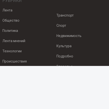
РУБРИКИ
Лента
Транспорт
Общество
Спорт
Политика
Недвижимость
Лента мнений
Культура
Технологии
Подробно
Происшествия
Здоровье
Экономика
ПОДПИСКА
Подпишись на рассылку NEWSROOM24
и будь
в курсе новостей в своём городе: