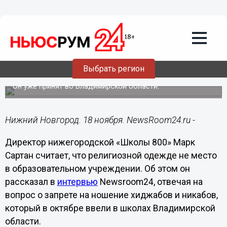
Образование
18.11.2024
13:00
В нижегородской «Школе 800»
Выбрать регион
высказались о запрете хиджабов
Он уже принят во Владимирской области.
Нижний Новгород. 18 ноября. NewsRoom24.ru -
Директор нижегородской «Школы 800» Марк
Сартан считает, что религиозной одежде не место
в образовательном учреждении. Об этом он
рассказал в
интервью
Newsroom24, отвечая на
вопрос о запрете на ношение хиджабов и никабов,
который в октябре ввели в школах Владимирской
области.