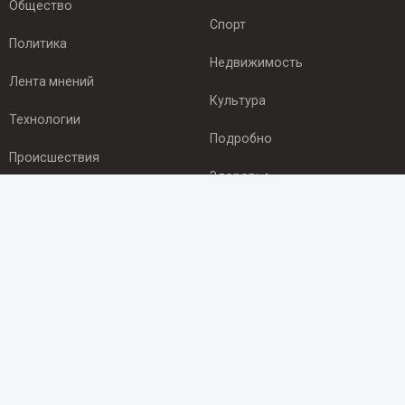
Общество
Спорт
Политика
Недвижимость
Лента мнений
Культура
Технологии
Подробно
Происшествия
Здоровье
Экономика
ПОДПИСКА
Подпишись на рассылку NEWSROOM24
и будь
в курсе новостей в своём городе:
Подписаться