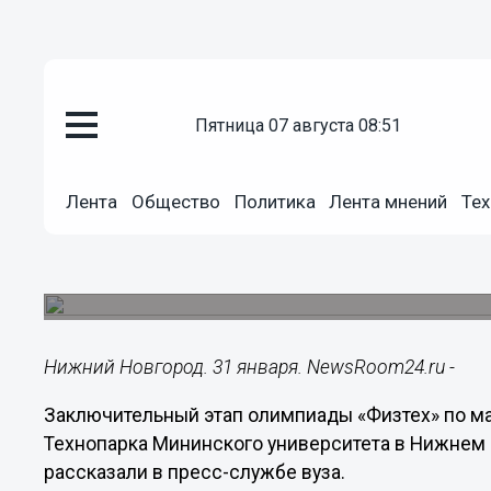
пятница 07 августа 08:51
Образование
31.01.2024
14:33
Лента
Общество
Политика
Лента мнений
Тех
Заключительный этап олимпиа
Нижнем Новгороде
Он состоится на базе технопарка Мининского ун
Нижний Новгород. 31 января. NewsRoom24.ru -
Заключительный этап олимпиады «Физтех» по ма
Технопарка Мининского университета в Нижнем Н
рассказали в пресс-службе вуза.