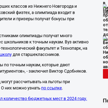
арших классов из Нижнего Новгорода и
овский физтех, а олимпиада входит в
дители и призеры получат бонусы при
астниками олимпиады получат много
с школьников к точным наукам. Вуз активно
технологический факультет и Технопарк, на
школу
для старшеклассников.
ы по точным наукам, которые дают
итуриентов», - заключил Виктор Сдобняков.
 могут рассчитывать на льготы при
 О них можно узнать
по ссылке
.
л количество бюджетных мест в 2024 году.
П