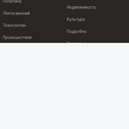
Политика
Недвижимость
Лента мнений
Культура
Технологии
Подробно
Происшествия
Здоровье
Экономика
ПОДПИСКА
Подпишись на рассылку NEWSROOM24
и будь
в курсе новостей в своём городе:
Подписаться
© 2012 - 2025 ООО "Ньюсрум" (ИА Newsroom24 (Ньюсрум24).
Учредитель — ООО "Ньюсрум"