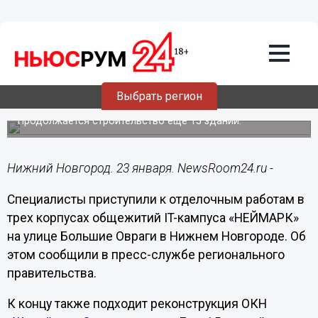
Образование
23.01.2024
18:26
Отделочные работы стартовали в трех
Выбрать регион
корпусах нижегородского IT-кампуса
Продолжается строительство еще 15 зданий.
Нижний Новгород. 23 января. NewsRoom24.ru -
Специалисты приступили к отделочным работам в
трех корпусах общежитий IT-кампуса «НЕЙМАРК»
на улице Большие Овраги в Нижнем Новгороде. Об
этом сообщили в пресс-службе регионального
правительства.
К концу также подходит реконструкция ОКН