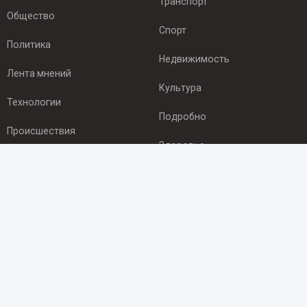
Транспорт
Общество
Спорт
Политика
Недвижимость
Лента мнений
Культура
Технологии
Подробно
Происшествия
Здоровье
Экономика
ПОДПИСКА
Подпишись на рассылку NEWSROOM24
и будь
в курсе новостей в своём городе:
Подписаться