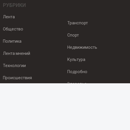
РУБРИКИ
Лента
Транспорт
Общество
Спорт
Политика
Недвижимость
Лента мнений
Культура
Технологии
Подробно
Происшествия
Здоровье
Экономика
ПОДПИСКА
Подпишись на рассылку NEWSROOM24
и будь
в курсе новостей в своём городе: