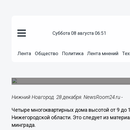
суббота 08 августа 06:51
Городовой
28.12.2023
06:00
Лента
Общество
Политика
Лента мнений
Тех
Четыре МКД с детсадом хотят 
Бору
Необходимые изменения в генплан.
Нижний Новгород. 28 декабря. NewsRoom24.ru -
Четыре многоквартирных дома высотой от 9 до 1
Нижегородской области. Это следует из материа
минграда.