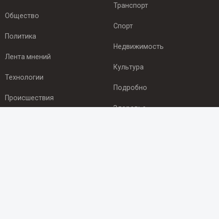
Транспорт
Общество
Спорт
Политика
Недвижимость
Лента мнений
Культура
Технологии
Подробно
Происшествия
Здоровье
Экономика
ПОДПИСКА
Подпишись на рассылку NEWSROOM24
и будь
в курсе новостей в своём городе:
Подписаться