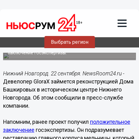
Городовой
22.09.2023
12:00
Строительство Дома Башкировых
разрешили на Черниговской в Нижнем
Новгороде
Выбрать регион
Проект реконструкции получил положительное
заключение госэкспертизы.
Нижний Новгород. 22 сентября. NewsRoom24.ru -
Девелопер GloraX займется реконструкцией Дома
Башкировых в историческом центре Нижнего
Новгорода. Об этом сообщили в пресс-службе
компании.
Напомним, ранее проект получил
положительное
заключение
госэкспертизы. Он подразумевает
реставрацию главного корпуса мельницы, который