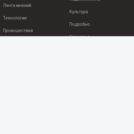
Лента мнений
Культура
Технологии
Подробно
Происшествия
Здоровье
Экономика
ПОДПИСКА
Подпишись на рассылку NEWSROOM24
и будь
в курсе новостей в своём городе:
Подписаться
© 2012 - 2025 ООО "Ньюсрум" (ИА Newsroom24 (Ньюсрум24).
Учредитель — ООО "Ньюсрум"
Свидетельство о регистрации СМИ ИА № ФС 77 - 45920 от 22.07.2011г.
выдано Федеральной службой по надзору в сфере связи,