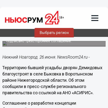
Городовой
26.06.2023
13:26
Бывшую усадьбу дворян Демидовых
Выбрать регион
благоустроят в Воротынском районе
Подписано трехстороннее соглашение.
Нижний Новгород. 26 июня. NewsRoom24.ru -
Территорию бывшей усадьбы дворян Демидовых
благоустроят в селе Быковка в Воротынском
районе Нижегородской области. Об этом
сообщили в пресс-службе регионального
правительства со ссылкой на АНО «АСИРИС».
Соглашение о разработке концепции