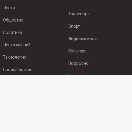
Лента
Транспорт
Общество
Спорт
Политика
Недвижимость
Лента мнений
Культура
Технологии
Подробно
Происшествия
Здоровье
Экономика
ПОДПИСКА
Подпишись на рассылку NEWSROOM24
и будь
в курсе новостей в своём городе: