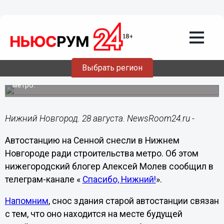
Городовой
28.08.2022
09:49
Автостанцию на Сенной отправили под
снос в Нижнем Новгороде
Выбрать регион
Она находится в зоне стройплощадки будущей станции
метро.
Нижний Новгород. 28 августа. NewsRoom24.ru -
Автостанцию на Сенной снесли в Нижнем
Новгороде ради строительства метро. Об этом
нижегородский блогер Алексей Молев сообщил в
телеграм-канале «
Спасибо, Нижний!
».
Напомним
, снос здания старой автостанции связан
с тем, что оно находится на месте будущей