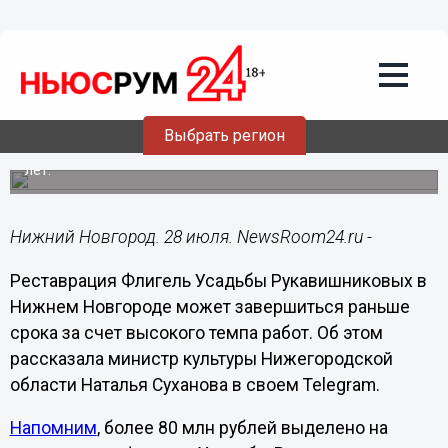
Городовой
28.07.2022
12:13
Флигель Усадьбы Рукавишниковых в
Нижнем Новгороде восстанавливают с
опережением сроков
Выбрать регион
Комплексный ремонт в нем не проводился более 100
лет.
Нижний Новгород. 28 июля. NewsRoom24.ru -
Реставрация Флигель Усадьбы Рукавишниковых в
Нижнем Новгороде может завершиться раньше
срока за счет высокого темпа работ. Об этом
рассказала министр культуры Нижегородской
области Наталья Суханова в своем Telegram.
Напомним
, более 80 млн рублей выделено на