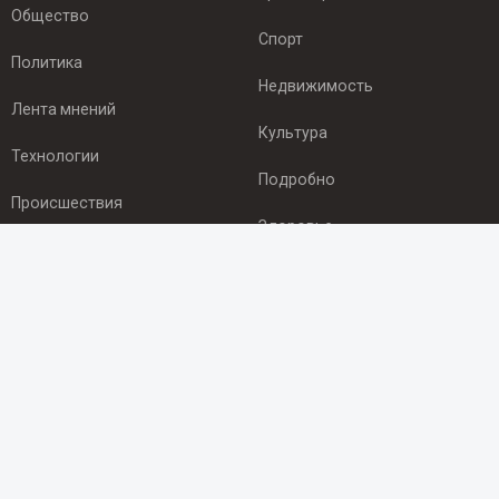
Общество
Спорт
Политика
Недвижимость
Лента мнений
Культура
Технологии
Подробно
Происшествия
Здоровье
Экономика
ПОДПИСКА
Подпишись на рассылку NEWSROOM24
и будь
в курсе новостей в своём городе:
Подписаться