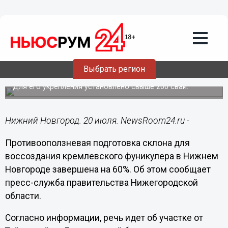
Городовой
20.07.2021
17:47
Склон для кремлевского фуникулера в
Выбрать регион
Нижнем Новгороде готов на 60%
Для его укрепления установлено свыше 200 свай.
Нижний Новгород. 20 июля. NewsRoom24.ru -
Противооползневая подготовка склона для
воссоздания кремлевского фуникулера в Нижнем
Новгороде завершена на 60%. Об этом сообщает
пресс-служба правительства Нижегородской
области.
Согласно информации, речь идет об участке от