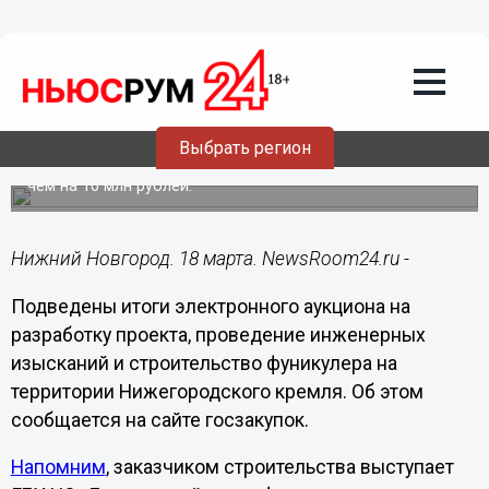
Городовой
18.03.2021
09:51
ГП «ДиРОН» построит фуникулер в
Нижегородском кремле за 319,2 млн
рублей
Выбрать регион
Первоначальная стоимость контракта снижена более
чем на 10 млн рублей.
Нижний Новгород. 18 марта. NewsRoom24.ru -
Подведены итоги электронного аукциона на
разработку проекта, проведение инженерных
изысканий и строительство фуникулера на
территории Нижегородского кремля. Об этом
сообщается на сайте госзакупок.
Напомним
, заказчиком строительства выступает