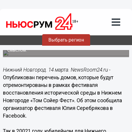
14.03.2021
14:43
Назван перечень объектов ремонта в
Нижнем Новгороде в рамках
фестиваля «Том Сойер Фест»
Выбрать регион
Планируется не только провести реставрационные
работы, но и наполнить пространства событийным
смыслом.
Нижний Новгород. 14 марта. NewsRoom24.ru -
Опубликован перечень домов, которые будут
отремонтированы в рамках фестиваля
восстановления исторической среды в Нижнем
Новгороде «Том Сойер Фест». Об этом сообщила
организатор фестиваля Юлия Серебрякова в
Facebook.
Так в 20021 году, юбилейном для Нижнего