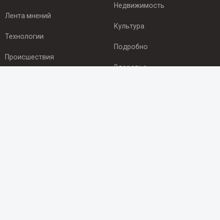
Недвижимость
Лента мнений
Культура
Технологии
Подробно
Происшествия
Здоровье
Экономика
ПОДПИСКА
Подпишись на рассылку NEWSROOM24
и будь
в курсе новостей в своём городе:
Подписаться
© 2012 - 2025 ООО "Ньюсрум" (ИА Newsroom24 (Ньюсрум24).
Учредитель — ООО "Ньюсрум"
Свидетельство о регистрации СМИ ИА № ФС 77 - 45920 от 22.07.2011г.