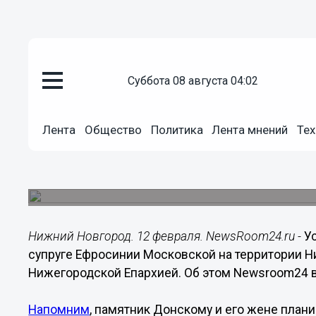
суббота 08 августа 04:02
Городовой
12.02.2021
10:06
Лента
Общество
Политика
Лента мнений
Тех
«Центр 800» объяснил устано
Донскому в Нижегородском к
Монумент установят в 2021 году рядом с церк
Нижний Новгород. 12 февраля. NewsRoom24.ru -
У
супруге Ефросинии Московской на территории 
Нижегородской Епархией. Об этом Newsroom24 в
Напомним
, памятник Донскому и его жене плани