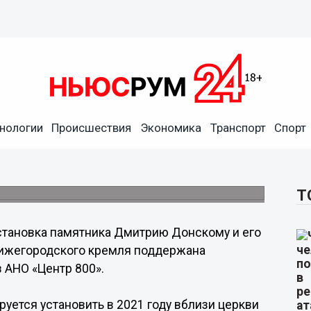
нологии
Происшествия
Экономика
Транспорт
Спорт
вку памятника Дмитрию
ремле
овью Николая Чудотворца.
Т
становка памятника Дмитрию Донскому и его
Нижегородского кремля поддержана
 АНО «Центр 800».
руется установить в 2021 году вблизи церкви