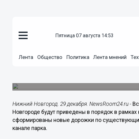
пятница 07 августа 14:53
Городовой
29.12.2020
21:15
Лента
Общество
Политика
Лента мнений
Тех
Протяженность дорожек в ниж
«Швейцария» составит 18 км
Покрытия будут выполнены из разных материа
Нижний Новгород. 29 декабря. NewsRoom24.ru -
Вс
Новгороде будут приведены в порядок в рамках 
сформированы новые дорожки по существующим 
канале парка.