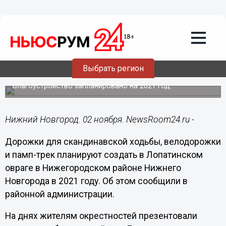
Городовой
02.11.2020
16:38
Дорожки для скандинавской ходьбы
Выбрать регион
могут появиться в Лопатинском овраге
Благоустройство запланировано на 2021 год.
Нижний Новгород. 02 ноября. NewsRoom24.ru -
Дорожки для скандинавской ходьбы, велодорожки
и памп-трек планируют создать в Лопатинском
овраге в Нижегородском районе Нижнего
Новгорода в 2021 году. Об этом сообщили в
районной администрации.
На днях жителям окрестностей презентовали