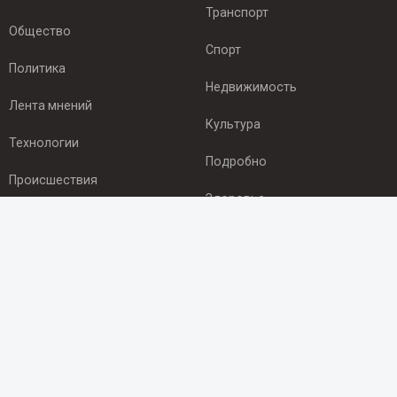
Транспорт
Общество
Спорт
Политика
Недвижимость
Лента мнений
Культура
Технологии
Подробно
Происшествия
Здоровье
Экономика
ПОДПИСКА
Подпишись на рассылку NEWSROOM24
и будь
в курсе новостей в своём городе:
Подписаться