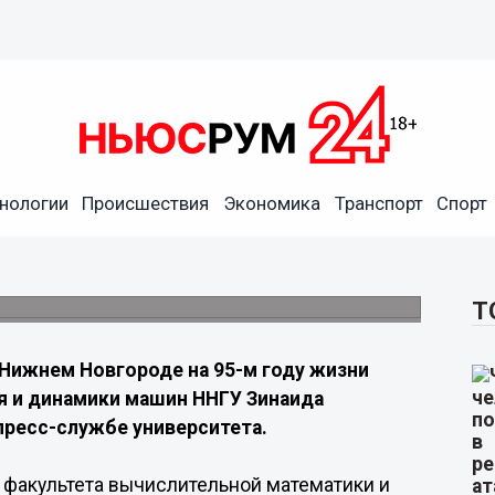
нологии
Происшествия
Экономика
Транспорт
Спорт
 доцентом ННГУ Баталовой
ь 19 февраля на 95-м году жизни.
Т
 Нижнем Новгороде на 95-м году жизни
я и динамики машин ННГУ Зинаида
 пресс-службе университета.
 факультета вычислительной математики и