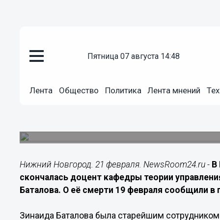
пятница 07 августа 14:48
Подробно
Лента
Общество
Политика
Лента мнений
Тех
21.02.2026
17:00
Нижний Новгород простился с
Старейший сотрудник факультета ВМК скончалас
Нижний Новгород. 21 февраля. NewsRoom24.ru -
В
скончалась доцент кафедры теории управлени
Баталова. О её смерти 19 февраля сообщили в
Зинаида Баталова была старейшим сотрудником