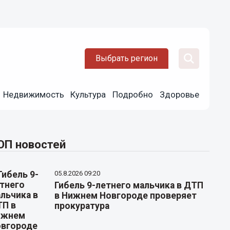
Выбрать регион
Недвижимость
Культура
Подробно
Здоровье
ОП новостей
05.8.2026 09:20
Гибель 9-летнего мальчика в ДТП
в Нижнем Новгороде проверяет
прокуратура