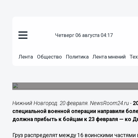
Подробно
четверг 06 августа 04:17
20.02.2026
21:45
В Нижегородской области отпр
Лента
Общество
Политика
Лента мнений
Тех
23 февраля
Груз направят в 16 воинских частей и госпитал
областях.
Нижний Новгород. 20 февраля. NewsRoom24.ru -
2
специальной военной операции направили бол
должна прибыть к бойцам к 23 февраля — ко Д
Груз распределят между 16 воинскими частями 