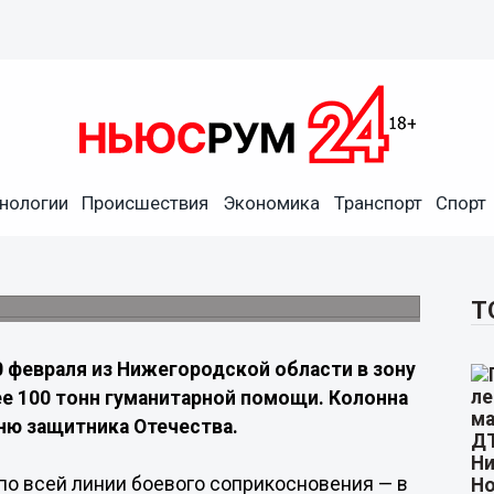
авили 100 тонн гумпомощи к
нологии
Происшествия
Экономика
Транспорт
Спорт
и в ДНР, ЛНР, Херсонской и Запорожской
Т
0 февраля из Нижегородской области в зону
ее 100 тонн гуманитарной помощи. Колонна
ню защитника Отечества.
по всей линии боевого соприкосновения — в