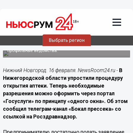
16.02.2026
13:00
Открыть аптеку в Нижегородской
области теперь можно через
"Госуслуги"
Выбрать регион
Предпринимателям доступна «бесшовная» подача
документов — заявление автоматически направляется в
профильные ведомства.
Нижний Новгород. 16 февраля. NewsRoom24.ru -
В
Нижегородской области упростили процедуру
открытия аптеки. Теперь необходимые
разрешения можно оформить через портал
«Госуслуги» по принципу «одного окна». Об этом
сообщил телеграм-канал «Бокал прессека» со
ссылкой на Росздравнадзор.
Предпринимателю достаточно подать заявление