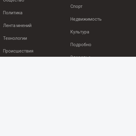
Общество
Спорт
Политика
Недвижимость
Лента мнений
Культура
Технологии
Подробно
Происшествия
Здоровье
Экономика
ПОДПИСКА
Подпишись на рассылку NEWSROOM24
и будь
в курсе новостей в своём городе:
Подписаться