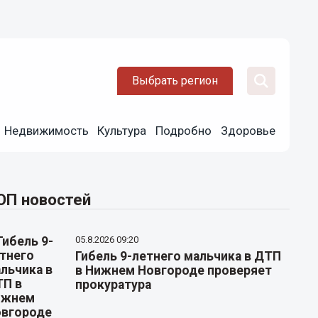
Выбрать регион
Недвижимость
Культура
Подробно
Здоровье
ОП новостей
05.8.2026 09:20
Гибель 9-летнего мальчика в ДТП
в Нижнем Новгороде проверяет
прокуратура