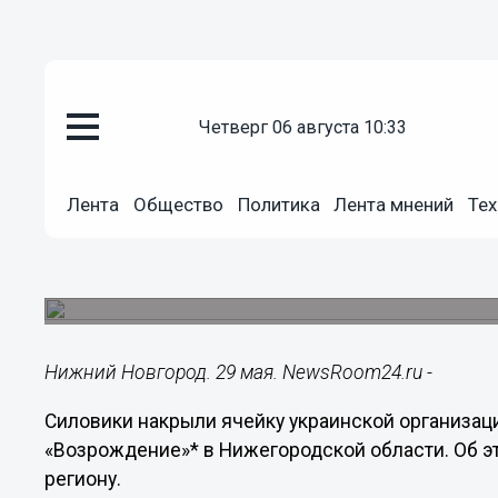
четверг 06 августа 10:33
Подробно
29.05.2025
17:55
Лента
Общество
Политика
Лента мнений
Тех
Деятельность нежелательной о
Балахне
Возбуждено уголовное дело.
Нижний Новгород. 29 мая. NewsRoom24.ru -
Силовики накрыли ячейку украинской организац
«Возрождение»* в Нижегородской области. Об 
региону.