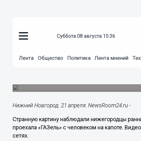
суббота 08 августа 15:36
Подробно
21.04.2024
15:15
Лента
Общество
Политика
Лента мнений
Тех
«Газель» с человеком на капот
Нижнего Новгорода
Ее заметили в Московском районе.
Нижний Новгород. 21 апреля. NewsRoom24.ru -
Странную картину наблюдали нижегородцы ранни
проехала «ГАЗель» с человеком на капоте. Виде
сетях.