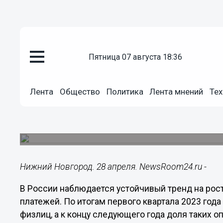
пятница 07 августа 18:36
Подробно
28.04.2023
14:25
Лента
Общество
Политика
Лента мнений
Тех
ВТБ: за два года доля перевод
100%
По итогам первого квартала на них приходится
Нижний Новгород. 28 апреля. NewsRoom24.ru -
В России наблюдается устойчивый тренд на рос
платежей. По итогам первого квартала 2023 года
физлиц, а к концу следующего года доля таких 