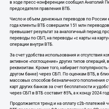
в ходе пресс-конференции сообщил Анатолий Пе
председателя правления ВТБ.
Число и объем денежных переводов по России е
года клиенты ВТБ совершили 151 млн переводов на
превышает результат за аналогичный период про
переводы по СБП, на переводы «с карты на карту»
операции внутри ВТБ.
За счет удобства использования и отсутствия 
активное «поглощение» других типов операций, в
реквизитам. Кроме того, набирает популярность 
другом банке) через СБП. По оценкам ВТБ, в бл
массовых способов безналичного пополнения с
карт других банков за счет бесплатности и удоб
через СБП в ВТБ составит 85%, а к концу 2024 г
Продолжается тренд и на оплату с2b-платежей ч