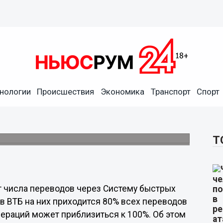
нологии
Происшествия
Экономика
Транспорт
Спорт
ов через СБП приблизится к
 80% всех переводов физлиц.
Т
т числа переводов через Систему быстрых
 в ВТБ на них приходится 80% всех переводов
операций может приблизиться к 100%. Об этом