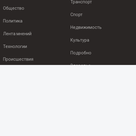
Транспорт
Общество
Спорт
Политика
Недвижимость
Лента мнений
Культура
Технологии
Подробно
Происшествия
Здоровье
Экономика
ПОДПИСКА
Подпишись на рассылку NEWSROOM24
и будь
в курсе новостей в своём городе:
Подписаться