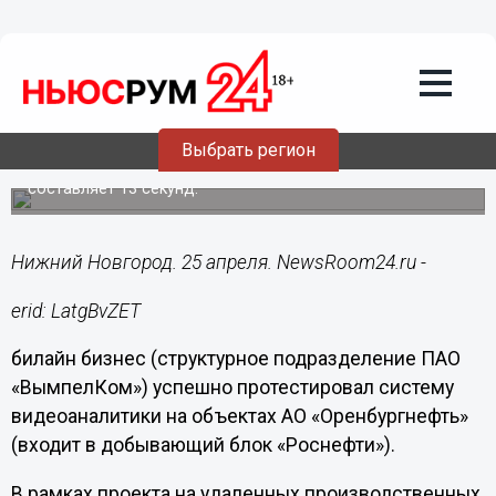
Подробно
25.04.2023
16:29
билайн бизнес внедрил систему
интеллектуальной видеоаналитики на
объектах «Оренбургнефти»
Выбрать регион
Среднее время срабатывания модели в данном проекте
составляет 13 секунд.
Нижний Новгород. 25 апреля. NewsRoom24.ru -
erid: LatgBvZET
билайн бизнес (структурное подразделение ПАО
«ВымпелКом») успешно протестировал систему
видеоаналитики на объектах АО «Оренбургнефть»
(входит в добывающий блок «Роснефти»).
В рамках проекта на удаленных производственных