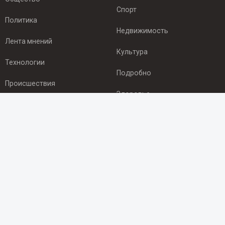
Спорт
Политика
Недвижимость
Лента мнений
Культура
Технологии
Подробно
Происшествия
Здоровье
Экономика
ПОДПИСКА
Подпишись на рассылку NEWSROOM24
и будь
в курсе новостей в своём городе:
Подписаться