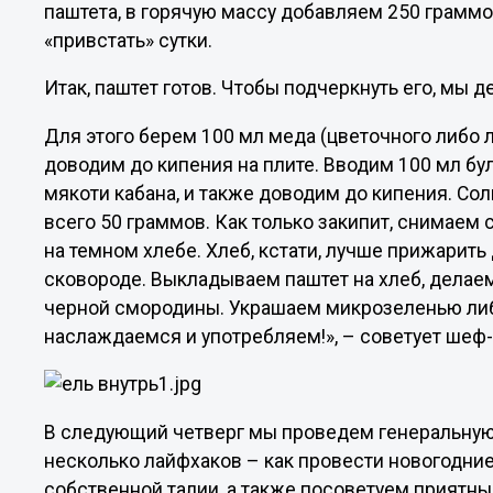
паштета, в горячую массу добавляем 250 граммо
«привстать» сутки.
Итак, паштет готов. Чтобы подчеркнуть его, мы 
Для этого берем 100 мл меда (цветочного либо 
доводим до кипения на плите. Вводим 100 мл бу
мякоти кабана, и также доводим до кипения. Со
всего 50 граммов. Как только закипит, снимаем 
на темном хлебе. Хлеб, кстати, лучше прижарить 
сковороде. Выкладываем паштет на хлеб, делаем
черной смородины. Украшаем микрозеленью либо
наслаждаемся и употребляем!», – советует шеф-
В следующий четверг мы проведем генеральную
несколько лайфхаков – как провести новогодние
собственной талии, а также посоветуем приятны