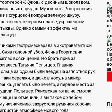
 торт-герой «Жуков» с двойным шоколадом.
кулинарных нарядах. Музыканты Ростропович
в из огурцовой кожуры зеленую шкуру,
шла в свет в черном платье, украшенном
й тыквы. Однако самыми эффектными
ельтцер.
тниками гастромаскарада в экстравагантной
и. Сняв головной убор, Фаина Георгиевна
озглас восхищения. Но брать приз за
казалась Татьяна Пельтцер. Главная
ольца из сдобы были везде: на запястьях рук
– аки сережки, и даже в носу, на манер
анка. Делать было нечего, и первое место за
удили Пельтцер. Раневская тогда не смогла
 еще не отменили, а вы такое с хлебом
П
му назначению, захрустела румяная корочка,
 игристой атмосфере Нового года.