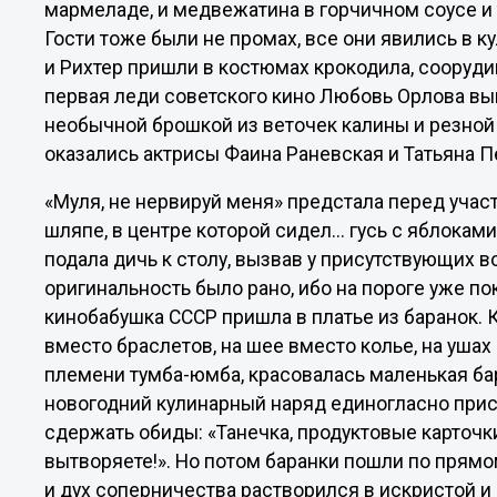
мармеладе, и медвежатина в горчичном соусе и
Гости тоже были не промах, все они явились в 
и Рихтер пришли в костюмах крокодила, сооруди
первая леди советского кино Любовь Орлова вы
необычной брошкой из веточек калины и резно
оказались актрисы Фаина Раневская и Татьяна П
«Муля, не нервируй меня» предстала перед учас
шляпе, в центре которой сидел... гусь с яблокам
подала дичь к столу, вызвав у присутствующих в
оригинальность было рано, ибо на пороге уже по
кинобабушка СССР пришла в платье из баранок. К
вместо браслетов, на шее вместо колье, на ушах 
племени тумба-юмба, красовалась маленькая бар
новогодний кулинарный наряд единогласно прис
сдержать обиды: «Танечка, продуктовые карточки
вытворяете!». Но потом баранки пошли по прямо
и дух соперничества растворился в искристой и