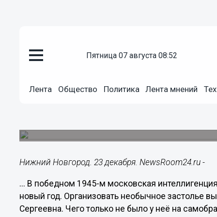
пятница 07 августа 08:52
Подробно
Лента
Общество
Политика
Лента мнений
Тех
23.12.2022
18:42
Надеваем платье из баранок и 
Выбираем новогодние рецепты с кинопредысто
Нижний Новгород. 23 декабря. NewsRoom24.ru -
... В победном 1945-м московская интеллигенци
новый год. Организовать необычное застолье в
Сергеевна. Чего только не было у неё на самоб