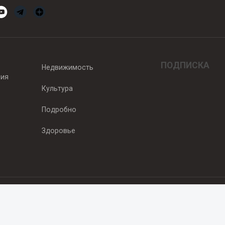
ПОДПИСКА
Недвижимость
вия
Культура
Подробно
Здоровье
едитель — ООО "Ньюсрум"
2011г. выдано Федеральной службой по надзору в сфере связи, информа
од, ул. Пискунова. 59, п.14, оф. 606
.ru
, охраняются в соответствии с законодательством РФ, в том числе 