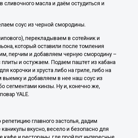
в сливочного масла и даём остудиться и
делаем соус из черной смородины.
липового), перекладываем в сотейник и
льона, который оставили после томления
лим, перчим и добавляем черную смородину –
с плиты и остужаем. Подаем паштет из кабана
для корочки и хруста либо на гриле, либо на
 выемку и добавляем в нее наш соус из
 сегментами кинзы. Ну и, конечно же,
повар YALE.
 репетицию главного застолья, дадим
 каникулы вкусно, весело и безопасно для
е кафе и рестораны, где пройдут интересные