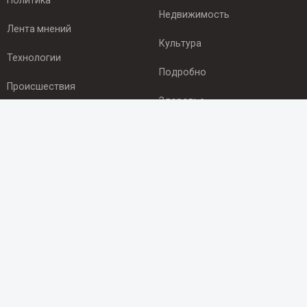
Политика
Недвижимость
Лента мнений
Культура
Технологии
Подробно
Происшествия
Здоровье
Экономика
ПОДПИСКА
Подпишись на рассылку NEWSROOM24
и будь
в курсе новостей в своём городе:
Подписаться
© 2012 - 2025 ООО "Ньюсрум" (ИА Newsroom24 (Ньюсрум24).
Учредитель — ООО "Ньюсрум"
Свидетельство о регистрации СМИ ИА № ФС 77 - 45920 от 22.07.2011г.