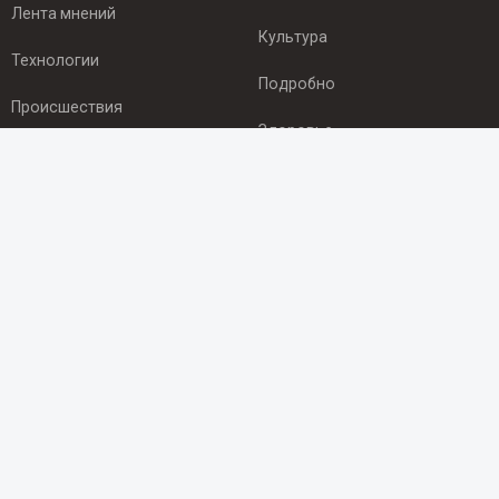
Лента мнений
Культура
Технологии
Подробно
Происшествия
Здоровье
Экономика
ПОДПИСКА
Подпишись на рассылку NEWSROOM24
и будь
в курсе новостей в своём городе:
Подписаться
© 2012 - 2025 ООО "Ньюсрум" (ИА Newsroom24 (Ньюсрум24).
Учредитель — ООО "Ньюсрум"
Свидетельство о регистрации СМИ ИА № ФС 77 - 45920 от 22.07.2011г.
выдано Федеральной службой по надзору в сфере связи,
информационных технологий и массовый коммуникаций.