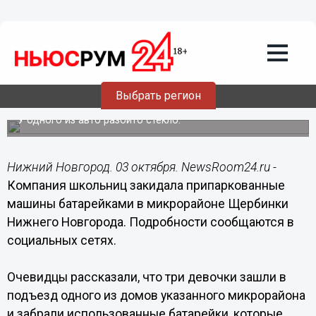
Подробно
03.10.2022
16:39
Школьницы забросали батарейками
Выбрать регион
припаркованные машины в Щербинках
У одного из авто разбито стекло.
Нижний Новгород. 03 октября. NewsRoom24.ru -
Компания школьниц закидала припаркованные
машины батарейками в микрорайоне Щербинки
Нижнего Новгорода. Подробности сообщаются в
социальных сетях.
Очевидцы рассказали, что три девочки зашли в
подъезд одного из домов указанного микрорайона
и забрали использованные батарейки, которые