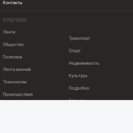
Контакты
РУБРИКИ
Лента
Транспорт
Общество
Спорт
Политика
Недвижимость
Лента мнений
Культура
Технологии
Подробно
Происшествия
Здоровье
Экономика
ПОДПИСКА
Подпишись на рассылку NEWSROOM24
и будь
в курсе новостей в своём городе: