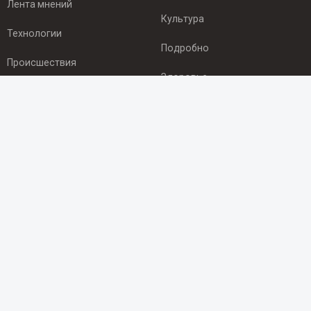
Лента мнений
Культура
Технологии
Подробно
Происшествия
Здоровье
Экономика
ПОДПИСКА
Подпишись на рассылку NEWSROOM24
и будь
в курсе новостей в своём городе:
Подписаться
© 2012 - 2025 ООО "Ньюсрум" (ИА Newsroom24 (Ньюсрум24).
Учредитель — ООО "Ньюсрум"
Свидетельство о регистрации СМИ ИА № ФС 77 - 45920 от 22.07.2011г.
выдано Федеральной службой по надзору в сфере связи,
информационных технологий и массовый коммуникаций.