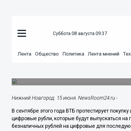
суббота 08 августа 09:37
Подробно
Лента
Общество
Политика
Лента мнений
Тех
15.06.2022
18:08
ВТБ протестирует цифровые р
Запуск обмена безналичных рублей на цифровые
Нижний Новгород. 15 июня. NewsRoom24.ru -
В сентябре этого года ВТБ протестирует покупк
цифровые рубли, которые будут выпускаться на 
безналичных рублей на цифровые для последую