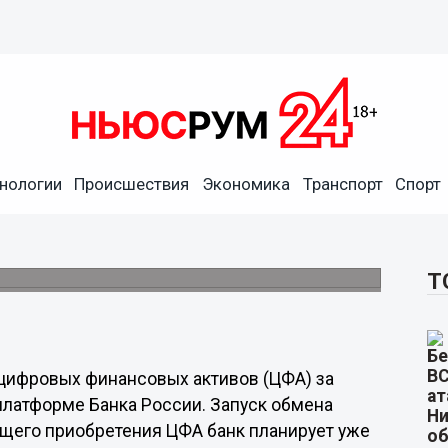
нологии
Происшествия
Экономика
Транспорт
Спорт
убли для покупки ЦФА
 банк планирует уже в 2023 году.
Т
у цифровых финансовых активов (ЦФА) за
платформе Банка России. Запуск обмена
щего приобретения ЦФА банк планирует уже