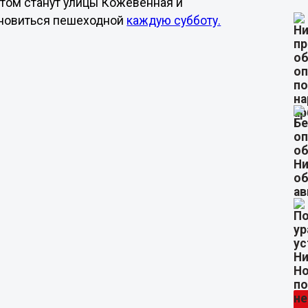
том станут улицы Кожевенная и
ановиться пешеходной
каждую субботу.