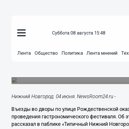
суббота 08 августа 15:48
Подробно
04.06.2022
19:40
Лента
Общество
Политика
Лента мнений
Тех
Въезды во дворы на Рождеств
Нижнем Новгороде из-за гаст
Жители жалуются, что проезд закрыт даже для
Нижний Новгород. 04 июня. NewsRoom24.ru -
Въезды во дворы по улице Рождественской ока
проведения гастрономического фестиваля. Об 
рассказал в паблике «Типичный Нижний Новгород