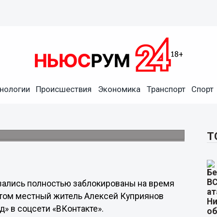
нологии
Происшествия
Экономика
Транспорт
Спорт
енской заблокировали в
рофестиваля
 скорой помощи и пожарных.
Т
зались полностью заблокированы на время
этом местный житель Алексей Куприянов
» в соцсети «ВКонтакте».