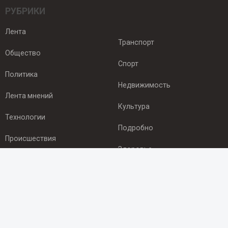
РУБРИКИ
Лента
Транспорт
Общество
Спорт
Политика
Недвижимость
Лента мнений
Культура
Технологии
Подробно
Происшествия
Здоровье
Экономика
ПОДПИСКА
Подпишись на рассылку NEWSROOM24
и будь
в курсе новостей в своём городе: