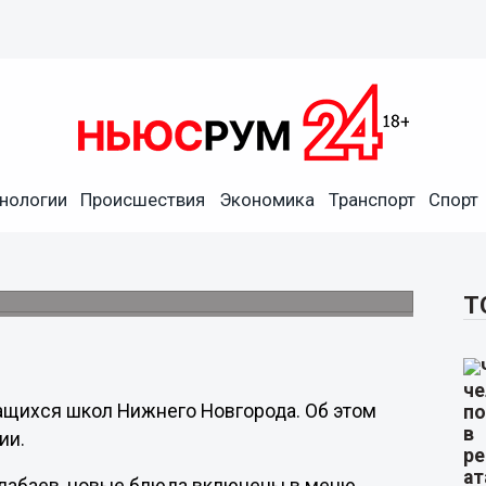
нологии
Происшествия
Экономика
Транспорт
Спорт
а будут кормить индейкой и
ловых.
Т
чащихся школ Нижнего Новгорода. Об этом
ии.