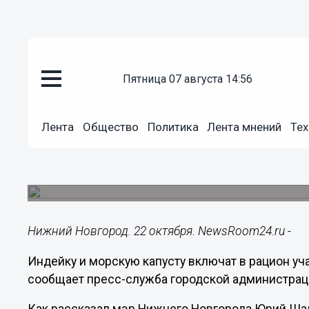
пятница 07 августа 14:56
Подробно
22.10.2021
16:06
Лента
Общество
Политика
Лента мнений
Тех
Школьников Нижнего Новгород
морской капустой
Новые блюда включены в меню школьных сто
Нижний Новгород. 22 октября. NewsRoom24.ru -
Индейку и морскую капусту включат в рацион у
сообщает пресс-служба городской администрац