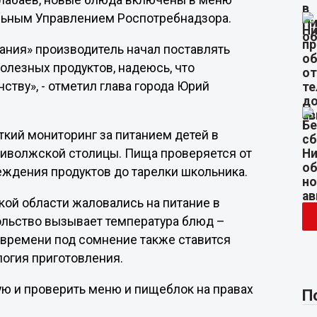
лабаев, новые блюда включены в меню
льным Управлением Роспотребнадзора.
ания» производитель начал поставлять
полезных продуктов, надеюсь, что
ству», - отметил глава города Юрий
ткий мониторинг за питанием детей в
иволжской столицы. Пища проверяется от
еждения продуктов до тарелки школьника.
кой области жаловались на питание в
вольство вызывает температура блюд –
 времени под сомнение также ставится
логия приготовления.
ую и проверить меню и пищеблок на правах
П