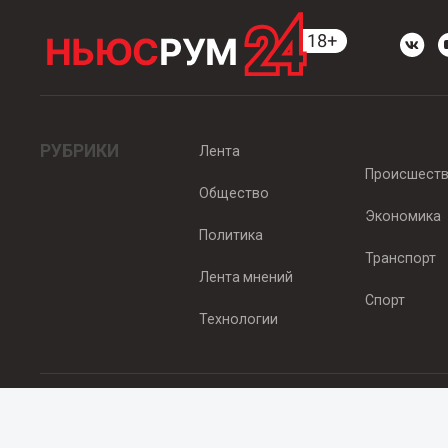
РУБРИКИ
Лента
Происшест
Общество
Экономика
Политика
Транспорт
Лента мнений
Спорт
Технологии
© 2012 - 2025 ООО "Ньюсрум" (ИА Newsroom24 (Ньюсрум24). Учр
Свидетельство о регистрации СМИ ИА № ФС 77 - 45920 от 22.07.
Главный редактор Эмилия Ткаченко. Адрес редакции: Нижний Новгор
Телефон: +79965565378, E-mail:
sales@newsroom24.ru