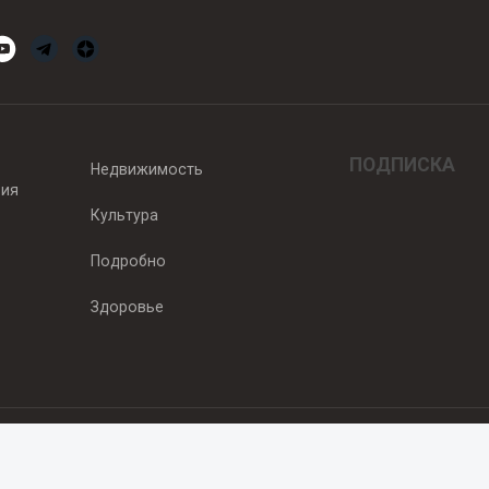
ПОДПИСКА
Недвижимость
вия
Культура
Подробно
Здоровье
едитель — ООО "Ньюсрум"
2011г. выдано Федеральной службой по надзору в сфере связи, информа
од, ул. Пискунова. 59, п.14, оф. 606