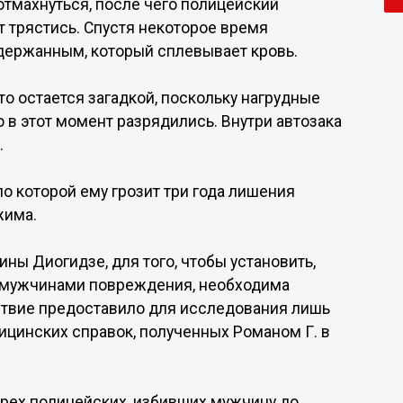
я отмахнуться, после чего полицейский
т трястись. Спустя некоторое время
адержанным, который сплевывает кровь.
о остается загадкой, поскольку нагрудные
 в этот момент разрядились. Внутри автозака
.
по которой ему грозит три года лишения
жима.
ны Диогидзе, для того, чтобы установить,
 мужчинами повреждения, необходима
ствие предоставило для исследования лишь
цинских справок, полученных Романом Г. в
трех полицейских, избивших мужчину до