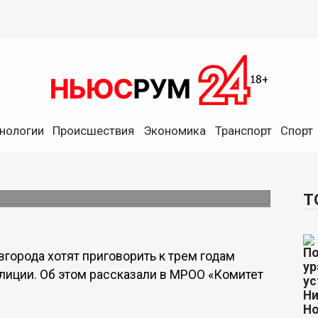
нологии
Происшествия
Экономика
Транспорт
Спорт
родцу грозит три года
тказали.
Т
города хотят приговорить к трем годам
лиции. Об этом рассказали в МРОО «Комитет