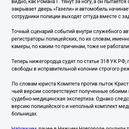
видно, как Романа Г. тянут за ногу, а он пытаетс
закрывает дверь «Газели» и автомобиль начинае
сотрудники полиции выходят оттуда вместе с з
Точный сценарий событий внутри служебного авт
регистраторы полицейских, по их словам, именно
камеры, по каким-то причинам, тоже не работали
Теперь нижегородца судят по статье 318 УК РФ, 
свободы в исправительной колонии строгого ре
По словам юриста Комитета против пыток Кристи
чьей версии соответствуют полученные обоими
судебно-медицинская экспертиза. Однако след
версию полицейского и неполный комплект меди
больницах.
Напомним
, ранее в Нижнем Новгороде осудили 