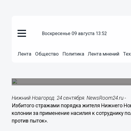
воскресенье 09 августа 13:52
Подробно
24.09.2021
09:54
Лента
Общество
Политика
Лента мнений
Тех
Избитому полицейскими нижего
тюрьмы
В возбуждении дела за побои пострадавшему о
Нижний Новгород. 24 сентября. NewsRoom24.ru -
Избитого стражами порядка жителя Нижнего Нов
колонии за применение насилия к сотруднику по
против пыток».