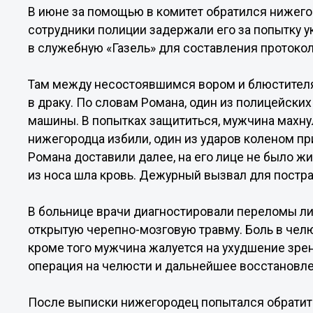
В июне за помощью в комитет обратился нижегор
сотрудники полиции задержали его за попытку у
в служебную «Газель» для составления протокол
Там между несостоявшимся вором и блюстителя
в драку. По словам Романа, один из полицейских 
машины. В попытках защититься, мужчина махнул
нижегородца избили, один из ударов коленом при
Романа доставили далее, на его лице не было ж
из носа шла кровь. Дежурный вызвал для постр
В больнице врачи диагностировали переломы лиц
открытую черепно-мозговую травму. Боль в челю
кроме того мужчина жалуется на ухудшение зре
операция на челюсти и дальнейшее восстановле
После выписки нижегородец попытался обратить