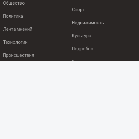
Общество
Спорт
Политика
Недвижимость
Лента мнений
Культура
Технологии
Подробно
Происшествия
Здоровье
Экономика
ПОДПИСКА
Подпишись на рассылку NEWSROOM24
и будь
в курсе новостей в своём городе:
Подписаться