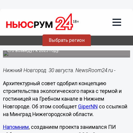
Подробно
30.08.2021
18:02
Архсовет одобрил строительство
Выбрать регион
экопарка на Гребном канале
Его возведут к 2023 году.
Нижний Новгород. 30 августа. NewsRoom24.ru -
Архитектурный совет одобрил концепцию
строительства экологического парка с термой и
гостиницей на Гребном канале в Нижнем
Новгороде. Об этом сообщает
GiperNN
со ссылкой
на Минград Нижегородской области.
Напомним
, созданием проекта занимался ПИ