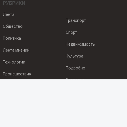
РУБРИКИ
Лента
Транспорт
Общество
Спорт
Политика
Недвижимость
Лента мнений
Культура
Технологии
Подробно
Происшествия
Здоровье
Экономика
ПОДПИСКА
Подпишись на рассылку NEWSROOM24
и будь
в курсе новостей в своём городе: