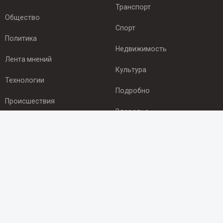
Транспорт
Общество
Спорт
Политика
Недвижимость
Лента мнений
Культура
Технологии
Подробно
Происшествия
Здоровье
Экономика
ПОДПИСКА
Подпишись на рассылку NEWSROOM24
и будь
в курсе новостей в своём городе:
Подписаться