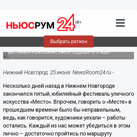
Подробно
25.06.2021
13:50
Организатор фестиваля «Место»
Никита Nomerz: Уходить из Нижнего
Новгорода нам неинтересно
Выбрать регион
Художник поделился впечатлениями от прошедшего
фестиваля и рассказал, какое будущее его ждет.
Нижний Новгород. 25 июня. NewsRoom24.ru -
Несколько дней назад в Нижнем Новгороде
закончился пятый, юбилейный фестиваль уличного
искусства «Место». Впрочем, говорить о «Месте» в
прошедшем времени было бы неправильным,
ведь, как говорится, художники уехали – работы
остались. Каждый из нас может убедиться в этом
лично – достаточно пройтись по маршруту