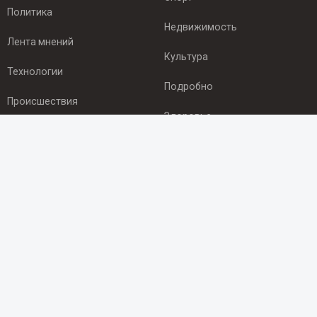
Политика
Недвижимость
Лента мнений
Культура
Технологии
Подробно
Происшествия
Здоровье
Экономика
ПОДПИСКА
Подпишись на рассылку NEWSROOM24
и будь
в курсе новостей в своём городе:
Подписаться
© 2012 - 2025 ООО "Ньюсрум" (ИА Newsroom24 (Ньюсрум24).
Учредитель — ООО "Ньюсрум"