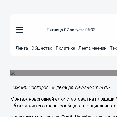
пятница 07 августа 06:33
Подробно
08.12.2020
10:44
Лента
Общество
Политика
Лента мнений
Тех
Новогоднюю ёлку монтируют н
Пожарского
Установка главного символа Нового года заверш
Нижний Новгород. 08 декабря. NewsRoom24.ru -
Монтаж новогодней ёлки стартовал на площади
Об этом нижегородцы сообщают в социальных с