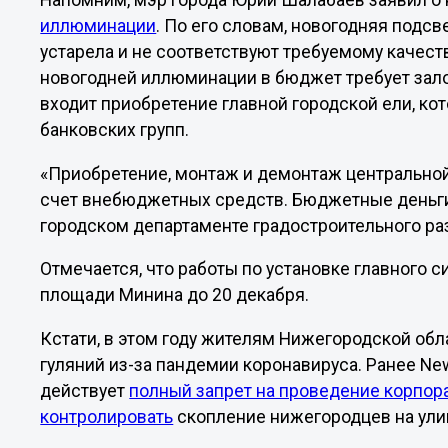
Напомним, мэр города Юрий Шалабаев заявил о
иллюминации
. По его словам, новогодняя подсв
устарела и не соответствуют требуемому качест
новогодней иллюминации в бюджет требует залож
входит приобретение главной городской ели, ко
банковских групп.
«Приобретение, монтаж и демонтаж центральной
счет внебюджетных средств. Бюджетные деньги 
городском департаменте градостроительного раз
Отмечается, что работы по установке главного с
площади Минина до 20 декабря.
Кстати, в этом году жителям Нижегородской об
гуляний из-за пандемии коронавируса. Ранее Ne
действует
полный запрет на проведение корпора
контролировать
скопление нижегородцев на улиц