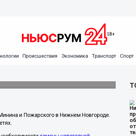
нологии
Происшествия
Экономика
Транспорт
Спорт
а площади Минина и
ится к 20 декабря.
Т
 Минина и Пожарского в Нижнем Новгороде.
етях.