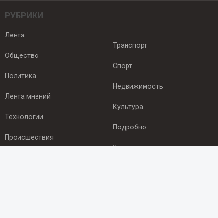
РУБРИКИ
Лента
Транспорт
Общество
Спорт
Политика
Недвижимость
Лента мнений
Культура
Технологии
Подробно
Происшествия
Здоровье
Экономика
ПОДПИСКА
Подпишись на рассылку NEWSROOM24
и будь
в курсе новостей в своём городе: