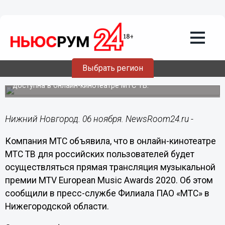
Подробно
06.11.2020
12:58
Нижегородцы смогут увидеть прямую
трансляцию премии MTV European
Music Awards 2020
Выбрать регион
Церемония состоится 8 ноября, трансляция будет
доступна в онлайн-кинотеатре МТС ТВ.
Нижний Новгород. 06 ноября. NewsRoom24.ru -
Компания МТС объявила, что в онлайн-кинотеатре
МТС ТВ для российских пользователей будет
осуществляться прямая трансляция музыкальной
премии MTV European Music Awards 2020. Об этом
сообщили в пресс-службе Филиала ПАО «МТС» в
Нижегородской области.