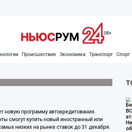
нологии
Происшествия
Экономика
Транспорт
Спорт
 автокредитования со
дит по сниженной ставке до 31 декабря.
Т
ет новую программу автокредитования.
нты смогут купить новый иностранный или
самых низких на рынке ставок до 31 декабря.