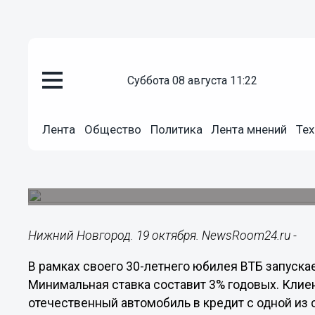
суббота 08 августа 11:22
Подробно
19.10.2020
14:31
Лента
Общество
Политика
Лента мнений
Тех
ВТБ запустил новую программу
ставкой от 3%
Клиенты смогут купить новый автомобиль в кре
Нижний Новгород. 19 октября. NewsRoom24.ru -
В рамках своего 30-летнего юбилея ВТБ запуска
Минимальная ставка составит 3% годовых. Клие
отечественный автомобиль в кредит с одной из 