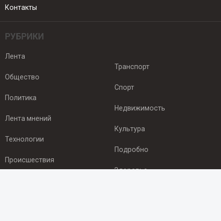
Контакты
РУБРИКИ
Лента
Транспорт
Общество
Спорт
Политика
Недвижимость
Лента мнений
Культура
Технологии
Подробно
Происшествия
Здоровье
Экономика
ПОДПИСКА
Подпишись на рассылку NEWSROOM24
и будь
в курсе новостей в своём городе: