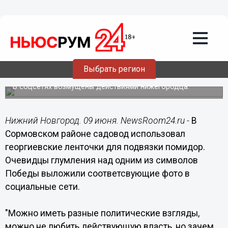
Подробно
09.06.2020
09:17
Сормовский садовод подвязал томаты
Выбрать регион
георгиевскими лентами
В соцсетях возмущены действиями нижегородца.
Нижний Новгород. 09 июня. NewsRoom24.ru -
В
Сормовском районе садовод использовал
георгиевские ленточки для подвязки помидор.
Очевидцы глумления над одним из символов
Победы выложили соответсвующие фото в
социальные сети.
"Можно иметь разные политические взгляды,
можно не любить действующую власть, но зачем