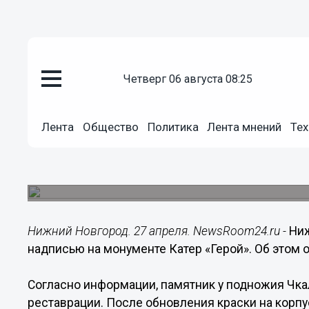
четверг 06 августа 08:25
Подробно
Лента
Общество
Политика
Лента мнений
Тех
27.04.2020
14:26
Нижегородцы возмущаются кр
Подрядчик решил не пользоваться трафаретом.
Нижний Новгород. 27 апреля. NewsRoom24.ru -
Ни
надписью на монументе Катер «Герой». Об этом
Согласно информации, памятник у подножия Чка
реставрации. После обновления краски на корп