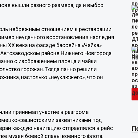
слове вышли разного размера, да и выбор
толь небрежным отношением к реставрации
ример неудачного восстановления наследия
ны ХХ века на фасаде бассейна «Чайка»
в Автозаводском районе Нижнего Новгорода
панно с изображением пловца и чайки
ольство горожан. Тогда панно решили
дожника, настолько «неуклюжего», что он
илии принимал участие в разгроме
 немецко-фашистскими захватчиками под
П
етеран каждую навигацию отправлялся в рейс
тве музея боевой славы военного флота.