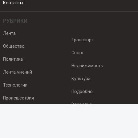
Контакты
РУБРИКИ
Лента
Транспорт
Общество
Спорт
Политика
Недвижимость
Лента мнений
Культура
Технологии
Подробно
Происшествия
Здоровье
Экономика
ПОДПИСКА
Подпишись на рассылку NEWSROOM24
и будь
в курсе новостей в своём городе: