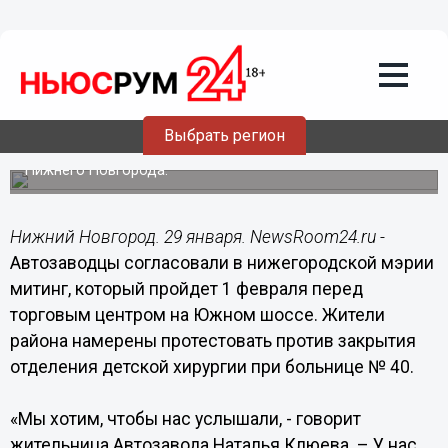
Подробно
29.01.2020
20:35
Автозаводцы выйдут на митинг
против закрытия детской хирургии в
больнице № 40
Выбрать регион
Мероприятие уже согласовали в администрации
Нижнего Новгорода.
Нижний Новгород. 29 января. NewsRoom24.ru -
Автозаводцы согласовали в нижегородской мэрии
митинг, который пройдет 1 февраля перед
торговым центром на Южном шоссе. Жители
района намерены протестовать против закрытия
отделения детской хирургии при больнице № 40.
«Мы хотим, чтобы нас услышали, - говорит
жительница Автозавода Наталья Клюева. – У нас