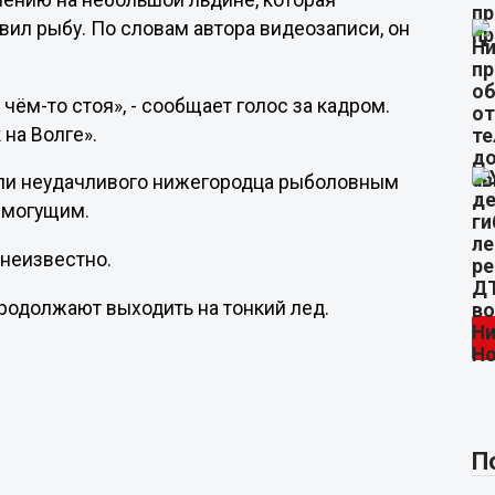
ечению на небольшой льдине, которая
овил рыбу. По словам автора видеозаписи, он
 чём-то стоя», - сообщает голос за кадром.
 на Волге».
или неудачливого нижегородца рыболовным
емогущим.
 неизвестно.
продолжают выходить на тонкий лед.
П