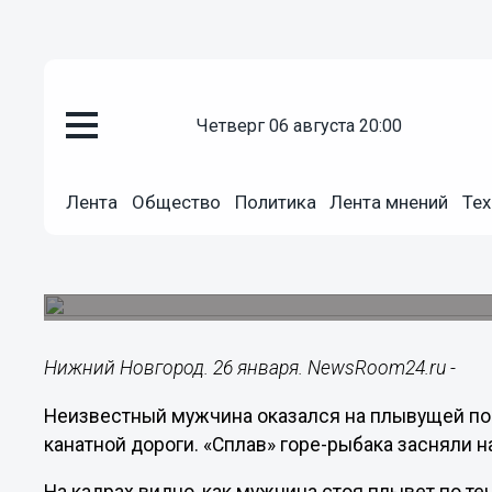
четверг 06 августа 20:00
Подробно
Лента
Общество
Политика
Лента мнений
Тех
26.01.2020
12:43
Рыбака спасали на Волге под 
«Мамонтенок» плыл по реке на льдине.
Нижний Новгород. 26 января. NewsRoom24.ru -
Неизвестный мужчина оказался на плывущей по
канатной дороги. «Сплав» горе-рыбака засняли 