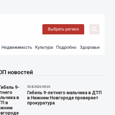
Выбрать регион
Недвижимость
Культура
Подробно
Здоровье
ОП новостей
05.8.2026 09:20
Гибель 9-летнего мальчика в ДТП
в Нижнем Новгороде проверяет
прокуратура